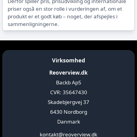
Derfor spiller pris, prisudvikling og internationale
priser også en stor rolle i vurderingen af, om et
produkt er et godt køb – noget, der afspejles i
sammenligningerne.
Virksomhed
Reoverview.dk
Backb ApS
CVR: 35647430
Skadebjergvej 37
6430 Nordborg
Danmark
kontakt@reoverview.dk