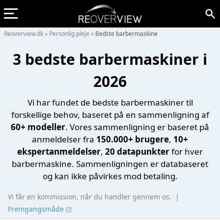
Reoverview.dk
»
Personlig pleje
»
Bedste barbermaskine
3 bedste barbermaskiner i
2026
Vi har fundet de bedste barbermaskiner til
forskellige behov, baseret på en sammenligning af
60+ modeller
. Vores sammenligning er baseret på
anmeldelser fra
150.000+ brugere
,
10+
ekspertanmeldelser
,
20 datapunkter
for hver
barbermaskine. Sammenligningen er databaseret
og kan ikke påvirkes mod betaling.
Vi får en kommission, når du handler gennem os.
|
Fremgangsmåde