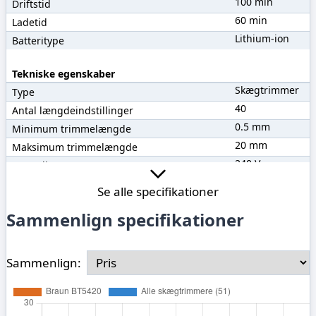
100 min
Driftstid
60 min
Ladetid
Lithium-ion
Batteritype
Tekniske egenskaber
Skægtrimmer
Type
40
Antal længdeindstillinger
0.5 mm
Minimum trimmelængde
20 mm
Maksimum trimmelængde
240 V
Spænding
Se alle specifikationer
Funktioner
Sammenlign specifikationer
3
Antal afstandskamme
Nej
Selvslibende blade
Ja
Vaskbar
Sammenlign:
Materiale
Rustfrit stål
Klingens materiale