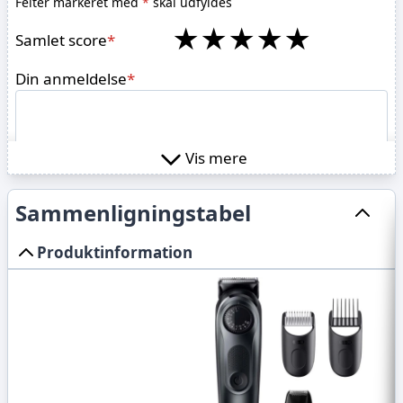
Felter markeret med
*
skal udfyldes
★
★
★
★
★
Samlet score
*
Din anmeldelse
*
Vis mere
Sammenligningstabel
Udgiv
Produktinformation