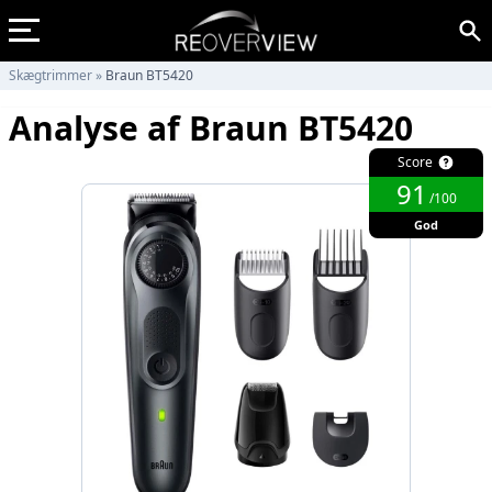
Skægtrimmer
»
Braun BT5420
Analyse af Braun BT5420
Score
91
/100
God