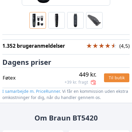
★★★★★
★★★★★
1.352 brugeranmeldelser
(4,5)
Dagens priser
449 kr.
Føtex
Til butik
+39 kr. fragt
I samarbejde m. PriceRunner
. Vi får en kommission uden ekstra
omkostninger for dig, når du handler gennem os.
Om Braun BT5420