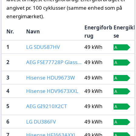
angivet pr. 100 cyklusser (samme enhed som på
energimærket).
Energiforb
Energikl
Nr.
Navn
rug
se
1
LG SDU587HV
49 kWh
2
AEG FSE77728P GlassCare
49 kWh
3
Hisense HDU9673W
49 kWh
4
Hisense HDV9673XXL
49 kWh
5
AEG GI9210X2CT
49 kWh
6
LG DU386FV
49 kWh
7
Hisense HFI663AXXL
49 kWh