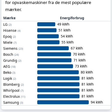
for opvaskemaskiner fra de mest populære
mærker.
Mærke
Energiforbrug
49 kWh
LG
(2)
51 kWh
Hisense
(4)
54 kWh
Epoq
(2)
55 kWh
Miele
(7)
67 kWh
Siemens
(23)
70 kWh
Bosch
(24)
71 kWh
Grundig
(2)
73 kWh
AEG
(18)
80 kWh
Beko
(3)
81 kWh
Logik
(2)
81 kWh
Blomberg
(2)
81 kWh
Whirlpool
(7)
81 kWh
Electrolux
(11)
94 kWh
Samsung
(3)