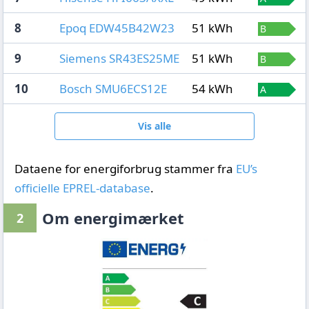
8
Epoq EDW45B42W23
51 kWh
9
Siemens SR43ES25ME
51 kWh
10
Bosch SMU6ECS12E
54 kWh
Vis alle
Dataene for energiforbrug stammer fra
EU’s
officielle EPREL-database
.
Om energimærket
2