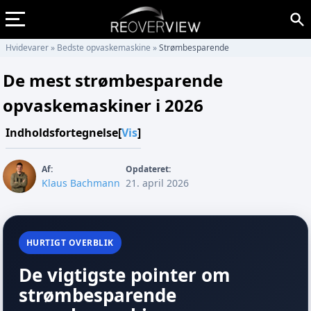
Hvidevarer
»
Bedste opvaskemaskine
»
Strømbesparende
De mest strømbesparende
opvaskemaskiner i 2026
Indholdsfortegnelse
[
Vis
]
Af:
Opdateret:
Klaus Bachmann
21. april 2026
HURTIGT OVERBLIK
De vigtigste pointer om
strømbesparende