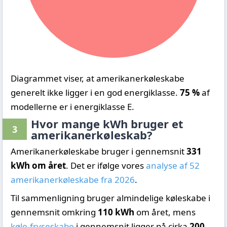
Diagrammet viser, at amerikanerkøleskabe
generelt ikke ligger i en god energiklasse.
75 %
af
modellerne er i energiklasse E.
Hvor mange kWh bruger et
3
amerikanerkøleskab?
Amerikanerkøleskabe bruger i gennemsnit
331
kWh om året
. Det er ifølge vores
analyse af 52
amerikanerkøleskabe fra 2026
.
Til sammenligning bruger almindelige køleskabe i
gennemsnit omkring
110 kWh
om året, mens
køle-fryseskabe
i gennemsnit ligger på cirka
200