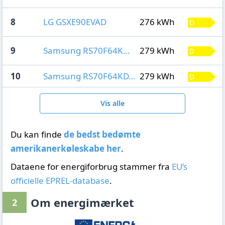
8
LG GSXE90EVAD
276 kWh
9
Samsung RS70F64KDFEF
279 kWh
10
Samsung RS70F64KDTEF
279 kWh
Vis alle
Du kan finde
de bedst bedømte
amerikanerkøleskabe her
.
Dataene for energiforbrug stammer fra
EU’s
officielle EPREL-database
.
Om energimærket
2