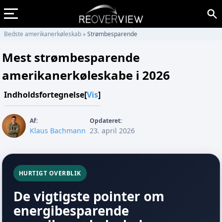
Bedste amerikanerkøleskab
»
Strømbesparende
Mest strømbesparende
amerikanerkøleskabe i 2026
Indholdsfortegnelse
[
Vis
]
Af:
Opdateret:
Klaus Bachmann
23. april 2026
HURTIGT OVERBLIK
De vigtigste pointer om
energibesparende