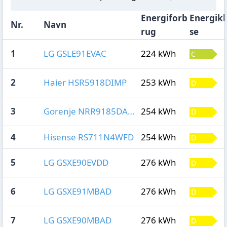
Energiforb
Energikl
Nr.
Navn
rug
se
1
LG GSLE91EVAC
224 kWh
2
Haier HSR5918DIMP
253 kWh
3
Gorenje NRR9185DAXL
254 kWh
4
Hisense RS711N4WFD
254 kWh
5
LG GSXE90EVDD
276 kWh
6
LG GSXE91MBAD
276 kWh
7
LG GSXE90MBAD
276 kWh