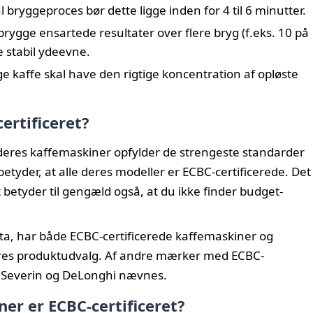
 bryggeproces bør dette ligge inden for 4 til 6 minutter.
ygge ensartede resultater over flere bryg (f.eks. 10 på
e stabil ydeevne.
 kaffe skal have den rigtige koncentration af opløste
ertificeret?
 deres kaffemaskiner opfylder de strengeste standarder
t betyder, at alle deres modeller er ECBC-certificerede. Det
etyder til gengæld også, at du ikke finder budget-
a, har både ECBC-certificerede kaffemaskiner og
deres produktudvalg. Af andre mærker med ECBC-
e, Severin og DeLonghi nævnes.
r er ECBC-certificeret?