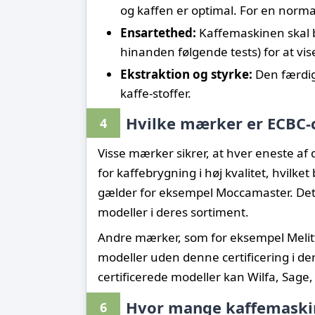
og kaffen er optimal. For en normal
Ensartethed:
Kaffemaskinen skal br
hinanden følgende tests) for at vis
Ekstraktion og styrke:
Den færdige
kaffe-stoffer.
Hvilke mærker er ECBC-c
4
Visse mærker sikrer, at hver eneste af
for kaffebrygning i høj kvalitet, hvilke
gælder for eksempel Moccamaster. Det b
modeller i deres sortiment.
Andre mærker, som for eksempel Melitt
modeller uden denne certificering i 
certificerede modeller kan Wilfa, Sag
Hvor mange kaffemaskine
6