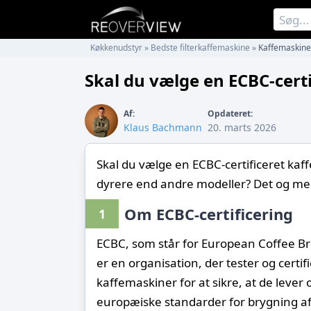
Køkkenudstyr
»
Bedste filterkaffemaskine
»
Kaffemaskine 
Skal du vælge en ECBC-cert
Af:
Opdateret:
Klaus Bachmann
20. marts 2026
Skal du vælge en ECBC-certificeret ka
dyrere end andre modeller? Det og me
Om ECBC-certificering
1
ECBC, som står for European Coffee B
er en organisation, der tester og certif
kaffemaskiner for at sikre, at de lever o
europæiske standarder for brygning af