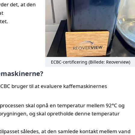
yder det, at den
at
tet.
ECBC-certificering (Billede: Reoverview)
emaskinerne?
 ECBC bruger til at evaluere kaffemaskinernes
processen skal opnå en temperatur mellem 92°C og
f brygningen, og skal opretholde denne temperatur
tilpasset således, at den samlede kontakt mellem vand