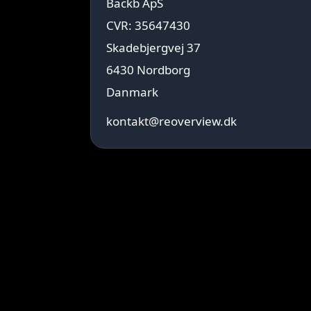
Backb ApS
CVR: 35647430
Skadebjergvej 37
6430 Nordborg
Danmark
kontakt@reoverview.dk