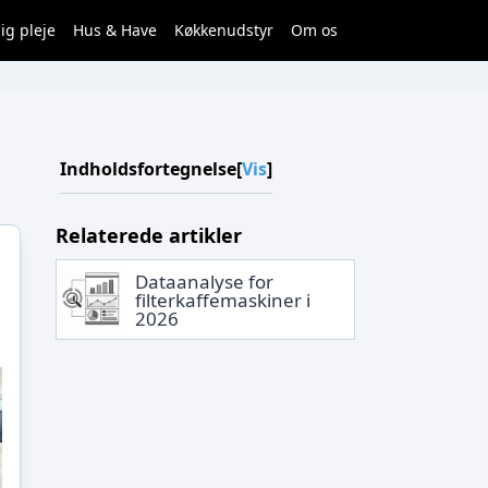
ig pleje
Hus & Have
Køkkenudstyr
Om os
Indholdsfortegnelse
[
Vis
]
Relaterede artikler
Dataanalyse for
filterkaffemaskiner i
2026