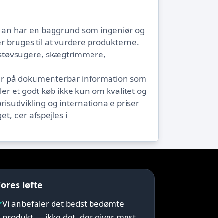
 Han har en baggrund som ingeniør og
 bruges til at vurdere produkterne.
otstøvsugere, skægtrimmere,
nger på dokumenterbar information som
er et godt køb ikke kun om kvalitet og
risudvikling og internationale priser
et, der afspejles i
ores løfte
✓
Vi anbefaler det bedst bedømte
produkt — ikke det, der giver mest