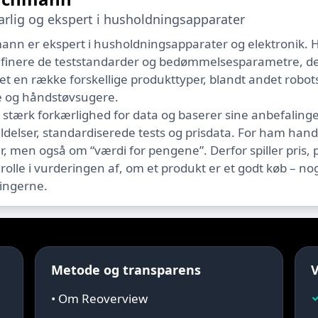
varlig og ekspert i husholdningsapparater
ann er ekspert i husholdningsapparater og elektronik.
definere de teststandarder og bedømmelsesparametre, der
et en række forskellige produkttyper, blandt andet rob
 og håndstøvsugere.
 stærk forkærlighed for data og baserer sine anbefali
elser, standardiserede tests og prisdata. For ham handl
r, men også om “værdi for pengene”. Derfor spiller pris, p
rolle i vurderingen af, om et produkt er et godt køb – nog
ingerne.
Metode og transparens
V
• Om Reoverview