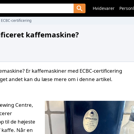
Hvidevarer
Personl
ECBC-certificering
ificeret kaffemaskine?
ffemaskine? Er kaffemaskiner med ECBC-certificering
get andet kan du læse mere om i denne artikel.
rewing Centre,
icerer
p til de højeste
 kaffe. Når en