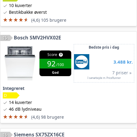
10 kuverter
Bestikbakke øverst
★★★★★
★★★★★
(4,6) 105 brugere
Bosch SMV2HVX02E
15
Bedste pris i dag
Score
92
3.488 kr.
/100
7 priser »
God
I samarbejde m. PriceRunner
Integreret
14 kuverter
46 dB lydniveau
★★★★★
★★★★★
(4,6) 98 brugere
Siemens SX75ZX16CE
16