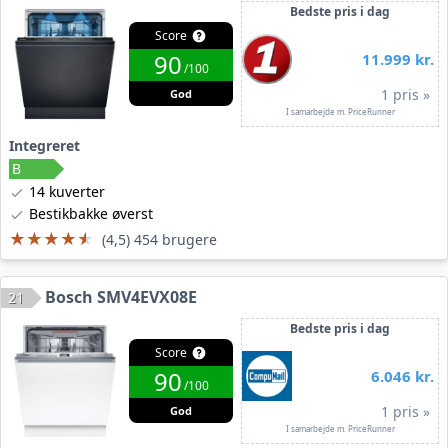
Bedste pris i dag
Score
90
11.999 kr.
/100
1 pris »
God
I samarbejde m. PriceRunner
Integreret
14 kuverter
Bestikbakke øverst
★★★★★
★★★★★
(4,5) 454 brugere
Bosch SMV4EVX08E
21
Bedste pris i dag
Score
90
6.046 kr.
/100
1 pris »
God
I samarbejde m. PriceRunner