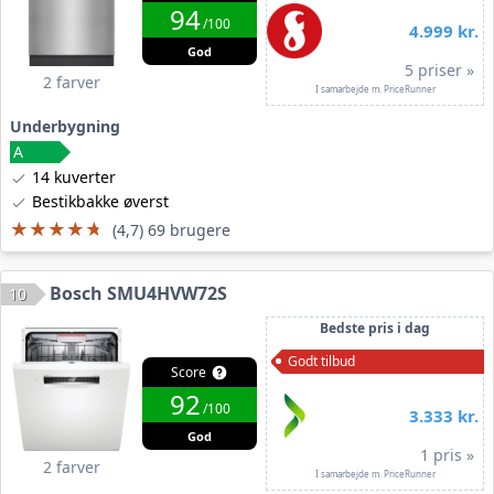
94
/100
4.999 kr.
God
5 priser »
2 farver
I samarbejde m. PriceRunner
Underbygning
14 kuverter
Bestikbakke øverst
★★★★★
★★★★★
(4,7) 69 brugere
Bosch SMU4HVW72S
10
Bedste pris i dag
Godt tilbud
Score
92
/100
3.333 kr.
God
1 pris »
2 farver
I samarbejde m. PriceRunner