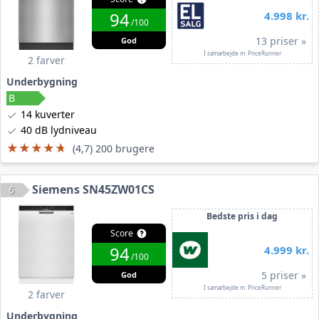
94
4.998 kr.
/100
13 priser »
God
I samarbejde m. PriceRunner
2 farver
Underbygning
14 kuverter
40 dB lydniveau
★★★★★
★★★★★
(4,7) 200 brugere
Siemens SN45ZW01CS
6
Bedste pris i dag
Score
94
4.999 kr.
/100
5 priser »
God
I samarbejde m. PriceRunner
2 farver
Underbygning