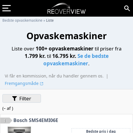
Bedste opvaskemaskine
»
Liste
Opvaskemaskiner
Liste over
100+ opvaskemaskiner
til priser fra
1.799 kr.
til
16.795 kr.
Se de bedste
opvaskemaskiner
.
Vi får en kommission, når du handler gennem os.
|
Fremgangsmåde
Filter
(
–
af
)
Bosch SMS4EMI06E
1
Bedste pris i dag