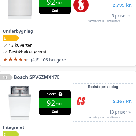
92
/100
2.799 kr.
God
5 priser »
I samarbejde m. PriceRunner
Underbygning
13 kuverter
Bestikbakke øverst
★★★★★
★★★★★
(4,6) 106 brugere
Bosch SPV6ZMX17E
14
Bedste pris i dag
Score
92
5.067 kr.
/100
13 priser »
God
I samarbejde m. PriceRunner
Integreret