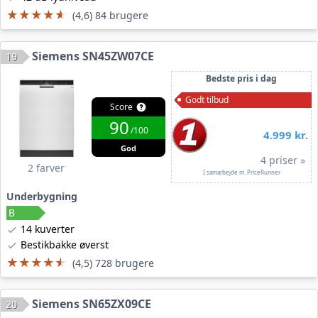
★★★★★
★★★★★
(4,6) 84 brugere
Siemens SN45ZW07CE
19
Bedste pris i dag
Godt tilbud
Score
90
/100
4.999 kr.
God
4 priser »
2 farver
I samarbejde m. PriceRunner
Underbygning
14 kuverter
Bestikbakke øverst
★★★★★
★★★★★
(4,5) 728 brugere
Siemens SN65ZX09CE
20