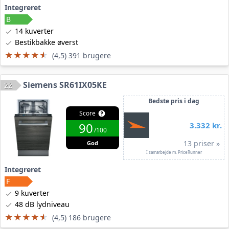
Integreret
14 kuverter
Bestikbakke øverst
★★★★★
★★★★★
(4,5) 391 brugere
Siemens SR61IX05KE
22
Bedste pris i dag
Score
90
3.332 kr.
/100
13 priser »
God
I samarbejde m. PriceRunner
Integreret
9 kuverter
48 dB lydniveau
★★★★★
★★★★★
(4,5) 186 brugere