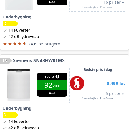
16 priser »
God
I samarbejde m. PriceRunner
Underbygning
14 kuverter
42 dB lydniveau
★★★★★
★★★★★
(4,6) 86 brugere
Siemens SN43HW01MS
18
Bedste pris i dag
Score
92
8.499 kr.
/100
5 priser »
God
I samarbejde m. PriceRunner
Underbygning
14 kuverter
42 dB lydniveau