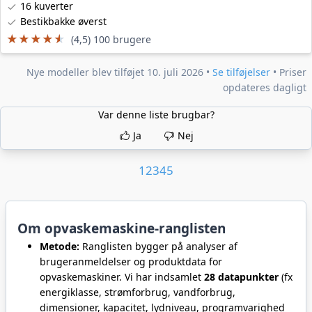
16 kuverter
Bestikbakke øverst
★★★★★
★★★★★
(4,5) 100 brugere
Nye modeller blev tilføjet 10. juli 2026 •
Se tilføjelser
• Priser
opdateres dagligt
Var denne liste brugbar?
Ja
Nej
1
2
3
4
5
Om opvaskemaskine-ranglisten
Metode:
Ranglisten bygger på analyser af
brugeranmeldelser og produktdata for
opvaskemaskiner. Vi har indsamlet
28 datapunkter
(fx
energiklasse, strømforbrug, vandforbrug,
dimensioner, kapacitet, lydniveau, programvarighed