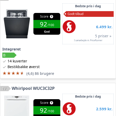
Bedste pris i dag
Godt tilbud
Score
92
/100
6.499 kr.
God
5 priser »
I samarbejde m. PriceRunner
Integreret
14 kuverter
Bestikbakke øverst
★★★★★
★★★★★
(4,6) 86 brugere
Whirlpool WUC3C32P
17
Bedste pris i dag
Score
92
2.599 kr.
/100