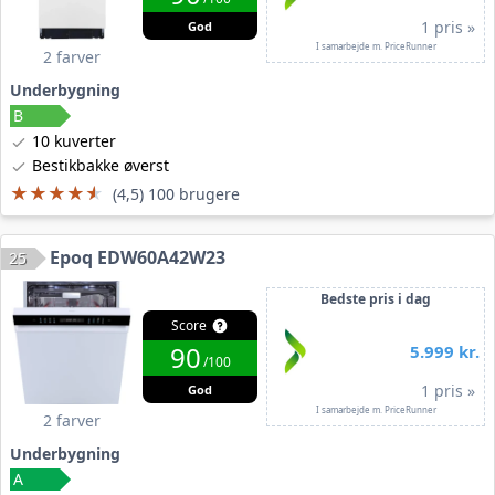
1 pris »
God
I samarbejde m. PriceRunner
2 farver
Underbygning
10 kuverter
Bestikbakke øverst
★★★★★
★★★★★
(4,5) 100 brugere
Epoq EDW60A42W23
25
Bedste pris i dag
Score
90
5.999 kr.
/100
1 pris »
God
I samarbejde m. PriceRunner
2 farver
Underbygning