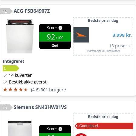
AEG FSB64907Z
12
Bedste pris i dag
Score
92
3.998 kr.
/100
13 priser »
God
I samarbejde m. PriceRunner
Integreret
14 kuverter
Bestikbakke øverst
★★★★★
★★★★★
(4,6) 301 brugere
Siemens SN43HW01VS
13
Bedste pris i dag
Godt tilbud
Score