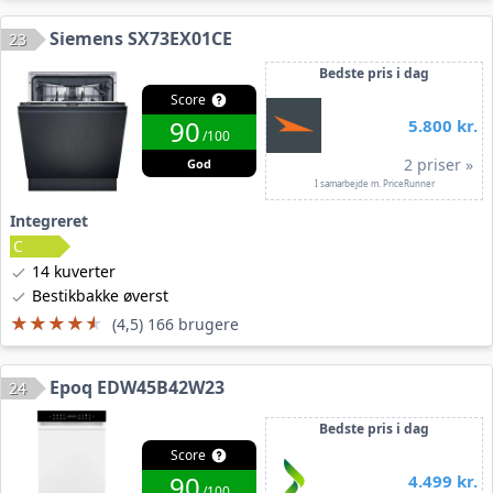
Siemens SX73EX01CE
23
Bedste pris i dag
Score
90
5.800 kr.
/100
2 priser »
God
I samarbejde m. PriceRunner
Integreret
14 kuverter
Bestikbakke øverst
★★★★★
★★★★★
(4,5) 166 brugere
Epoq EDW45B42W23
24
Bedste pris i dag
Score
90
4.499 kr.
/100