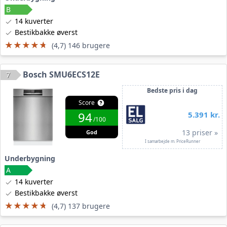
14 kuverter
Bestikbakke øverst
★★★★★
★★★★★
(4,7) 146 brugere
Bosch SMU6ECS12E
7
Bedste pris i dag
Score
94
5.391 kr.
/100
13 priser »
God
I samarbejde m. PriceRunner
Underbygning
14 kuverter
Bestikbakke øverst
★★★★★
★★★★★
(4,7) 137 brugere