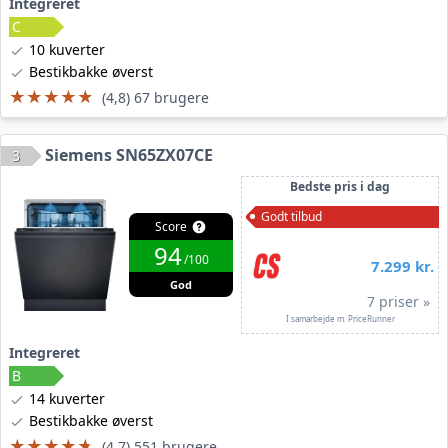
Integreret
10 kuverter
Bestikbakke øverst
★★★★★
★★★★★
(4,8) 67 brugere
Siemens SN65ZX07CE
3
Bedste pris i dag
Godt tilbud
Score
94
/100
7.299 kr.
God
7 priser »
I samarbejde m. PriceRunner
Integreret
14 kuverter
Bestikbakke øverst
★★★★★
★★★★★
(4,7) 551 brugere