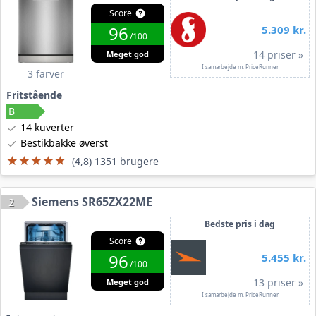
Score
96
5.309 kr.
/100
14 priser »
Meget god
I samarbejde m. PriceRunner
3 farver
Fritstående
14 kuverter
Bestikbakke øverst
★★★★★
★★★★★
(4,8) 1351 brugere
Siemens SR65ZX22ME
2
Bedste pris i dag
Score
96
5.455 kr.
/100
13 priser »
Meget god
I samarbejde m. PriceRunner