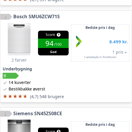
Bosch SMU6ZCW71S
4
Bedste pris i dag
Score
94
8.499 kr.
/100
1 pris »
God
I samarbejde m. PriceRunner
2 farver
Underbygning
14 kuverter
Bestikbakke øverst
★★★★★
★★★★★
(4,7) 548 brugere
Siemens SN45ZS08CE
5
Bedste pris i dag
Score