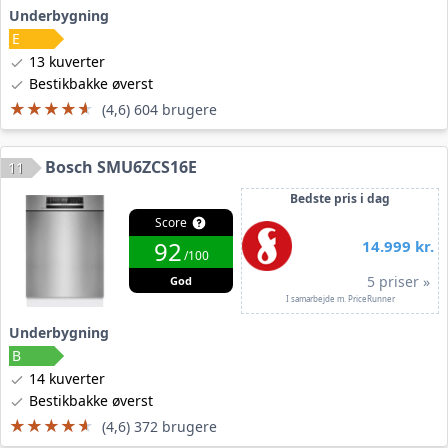
Underbygning
13 kuverter
Bestikbakke øverst
★★★★★
★★★★★
(4,6) 604 brugere
Bosch SMU6ZCS16E
11
Bedste pris i dag
Score
92
14.999 kr.
/100
5 priser »
God
I samarbejde m. PriceRunner
Underbygning
14 kuverter
Bestikbakke øverst
★★★★★
★★★★★
(4,6) 372 brugere