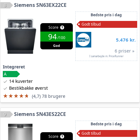
Siemens SN63EX22CE
8
Bedste pris i dag
Godt tilbud
Score
94
/100
5.476 kr.
God
6 priser »
I samarbejde m. PriceRunner
Integreret
14 kuverter
Bestikbakke øverst
★★★★★
★★★★★
(4,7) 78 brugere
Siemens SN43ES22CE
9
Bedste pris i dag
Godt tilbud
Score