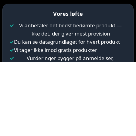
Vores løfte
✓
Vi anbefaler det bedst bedømte produkt —
ikke det, der giver mest provision
✓
Du kan se datagrundlaget for hvert produkt
✓
Vi tager ikke imod gratis produkter
✓
Vurderinger bygger på anmeldelser,
testresultater og dataanalyse
★ Bedøm os på Trustpilot
Kort om Reoverview.dk
Reoverview.dk hjælper forbrugere med at finde de bedste
produkter ved at kombinere brugeranmeldelser,