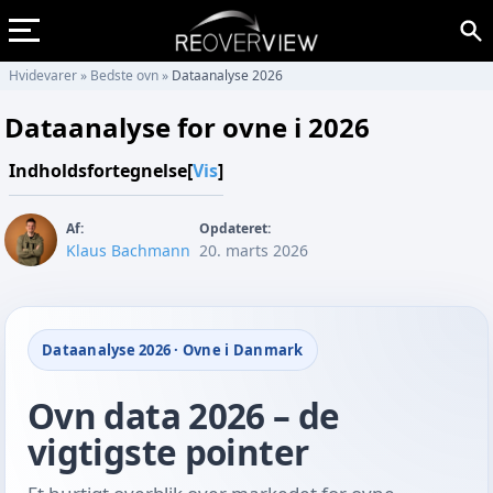
Hvidevarer
»
Bedste ovn
»
Dataanalyse 2026
Dataanalyse for ovne i 2026
Indholdsfortegnelse
[
Vis
]
Af:
Opdateret:
Klaus Bachmann
20. marts 2026
Dataanalyse 2026 · Ovne i Danmark
Ovn data 2026 – de
vigtigste pointer