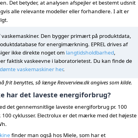
n. Det betyder, at analysen afspejler et bestemt udsnit
s alle relevante modeller eller forhandlere. I alt er
lgt.
 af vaskemaskiner. Den bygger primært på produktdata,
produktdatabase for energimærkning. EPREL drives af
ger ikke direkte noget om
langtidsholdbarhed
,
ler faktisk vaskeevne i laboratorietest. Du kan finde de
edømte vaskemaskiner her
.
må frit benyttes, så længe Reoverview.dk angives som kilde.
 har det laveste energiforbrug?
d det gennemsnitlige laveste energiforbrug pr. 100
. 100 cyklusser. Electrolux er det mærke med det højeste
Wh.
kine
finder man også hos Miele, som har et