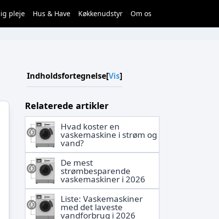
ig pleje
Hus & Have
Køkkenudstyr
Om os
Indholdsfortegnelse
[
Vis
]
Relaterede artikler
Hvad koster en
vaskemaskine i strøm og
vand?
De mest
strømbesparende
vaskemaskiner i 2026
Liste: Vaskemaskiner
med det laveste
vandforbrug i 2026