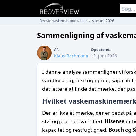
Bedste vaskemaskine
»
Liste
»
Mærker 2026
Sammenligning af vaskem
Af:
Opdateret:
Klaus Bachmann
12. juni 2026
I denne analyse sammenligner vi fors
vandforbrug, restfugtighed, kapacitet,
det lettere at finde det mærke, der pas
Hvilket vaskemaskinemærke
Der er ikke ét mærke, der er bedst på 
støj og programvarighed.
Hisense
er b
kapacitet og restfugtighed.
Bosch
og
S