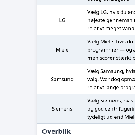
Vælg LG, hvis du øns
LG
højeste gennemsnitl
relativt meget van
Vælg Miele, hvis du 
Miele
programmer — og acc
men scorer stærkt p
Vælg Samsung, hvis
Samsung
valg. Vær dog opmæ
relativt lange prog
Vælg Siemens, hvis 
Siemens
og god centrifugerin
tydeligt ud end Mie
Overblik