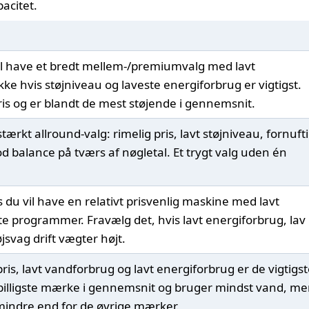
pacitet.
il have et bredt mellem-/premiumvalg med lavt
ke hvis støjniveau og laveste energiforbrug er vigtigst.
ris og er blandt de mest støjende i gennemsnit.
ærkt allround-valg: rimelig pris, lavt støjniveau, fornufti
d balance på tværs af nøgletal. Et trygt valg uden én
s du vil have en relativt prisvenlig maskine med lavt
e programmer. Fravælg det, hvis lavt energiforbrug, lav
jsvag drift vægter højt.
ris, lavt vandforbrug og lavt energiforbrug er de vigtigs
et billigste mærke i gennemsnit og bruger mindst vand, m
mindre end for de øvrige mærker.