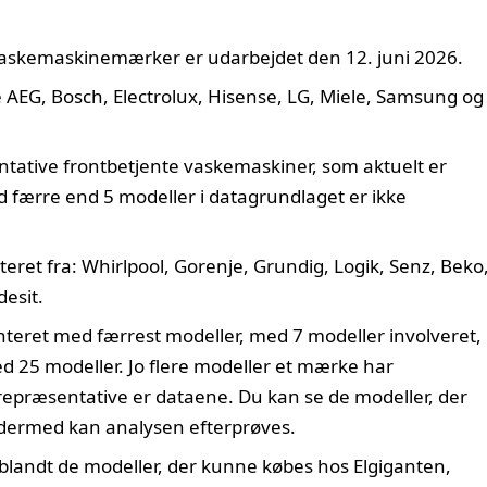
askemaskinemærker er udarbejdet den 12. juni 2026.
G, Bosch, Electrolux, Hisense, LG, Miele, Samsung og
tative frontbetjente vaskemaskiner, som aktuelt er
færre end 5 modeller i datagrundlaget er ikke
eret fra: Whirlpool, Gorenje, Grundig, Logik, Senz, Beko
desit.
teret med færrest modeller, med 7 modeller involveret,
 25 modeller. Jo flere modeller et mærke har
repræsentative er dataene. Du kan se de modeller, der
g dermed kan analysen efterprøves.
landt de modeller, der kunne købes hos Elgiganten,