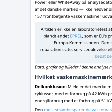
Power eller WhiteAway på analysedatoe
af det danske marked — ikke nødvendigvi
157 frontbetjente vaskemaskiner udva
Artiklen er ikke en laboratorietest
blandt andet
EPREL
, som er EU’s 
Europa-Kommissionen. Den si
reparationsrate, serviceoplevelse el
bedst b
Data, grafer og billeder i denne analyse 
Hvilket vaskemaskinemærke
Delkonklusion:
Miele er det mærke me
cyklusser, med et forbrug på 42 kWh pr
energiforbrug med et forbrug på 51 k
Den
mest strømbesparende vaskemas