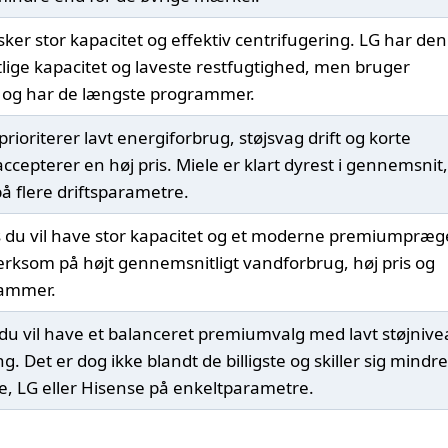
ker stor kapacitet og effektiv centrifugering. LG har den
ige kapacitet og laveste restfugtighed, men bruger
d og har de længste programmer.
prioriterer lavt energiforbrug, støjsvag drift og korte
epterer en høj pris. Miele er klart dyrest i gennemsnit,
å flere driftsparametre.
 du vil have stor kapacitet og et moderne premiumpræg
rksom på højt gennemsnitligt vandforbrug, høj pris og
rammer.
du vil have et balanceret premiumvalg med lavt støjniv
g. Det er dog ikke blandt de billigste og skiller sig mindre
le, LG eller Hisense på enkeltparametre.