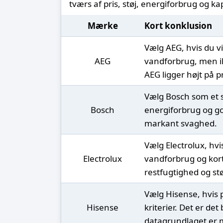
tværs af pris, støj, energiforbrug og ka
Mærke
Kort konklusion
Vælg AEG, hvis du v
AEG
vandforbrug, men ik
AEG ligger højt på p
Vælg Bosch som et st
Bosch
energiforbrug og go
markant svaghed.
Vælg Electrolux, hvi
Electrolux
vandforbrug og kort
restfugtighed og stø
Vælg Hisense, hvis p
Hisense
kriterier. Det er d
datagrundlaget er 