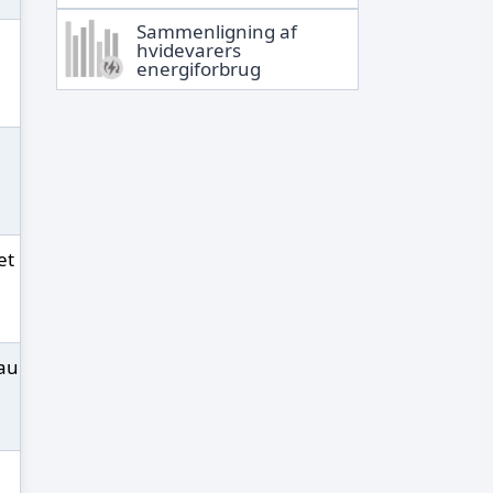
Sammenligning af
hvidevarers
energiforbrug
et
eau