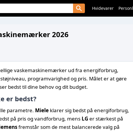
Hvidevarer
Personl
askinemærker 2026
kellige vaskemaskinemærker ud fra energiforbrug,
 støjniveau, programvarighed og pris. Målet er at gøre
ser bedst til dine behov og dit budget.
 er bedst?
alle parametre.
Miele
klarer sig bedst på energiforbrug,
edst på pris og vandforbrug, mens
LG
er stærkest på
iemens
fremstår som de mest balancerede valg på