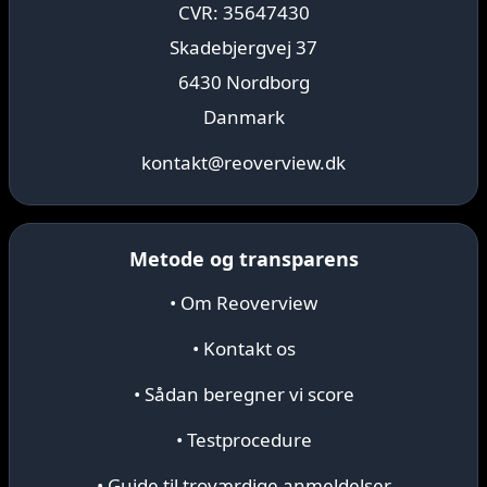
CVR: 35647430
Skadebjergvej 37
6430 Nordborg
Danmark
kontakt@reoverview.dk
Metode og transparens
• Om Reoverview
• Kontakt os
• Sådan beregner vi score
• Testprocedure
• Guide til troværdige anmeldelser