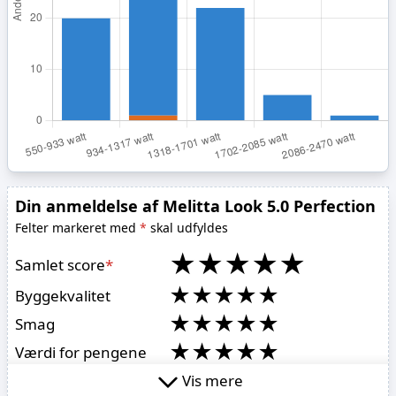
Din anmeldelse af Melitta Look 5.0 Perfection
Felter markeret med
*
skal udfyldes
★
★
★
★
★
Samlet score
*
★
★
★
★
★
Byggekvalitet
★
★
★
★
★
Smag
★
★
★
★
★
Værdi for pengene
★
★
★
★
★
Brugervenlighed
Vis mere