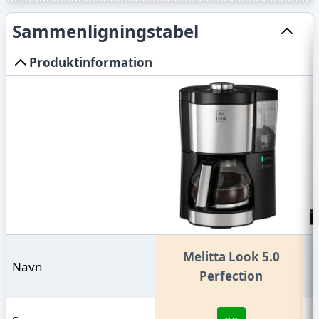
Rengøring og
★
★
★
★
★
vedligeholdelse
Sammenligningstabel
★
★
★
★
★
Design
★
★
★
★
★
Produktinformation
Lydniveau
Din anmeldelse
*
Udgiv
Melitta Look 5.0
Navn
Perfection