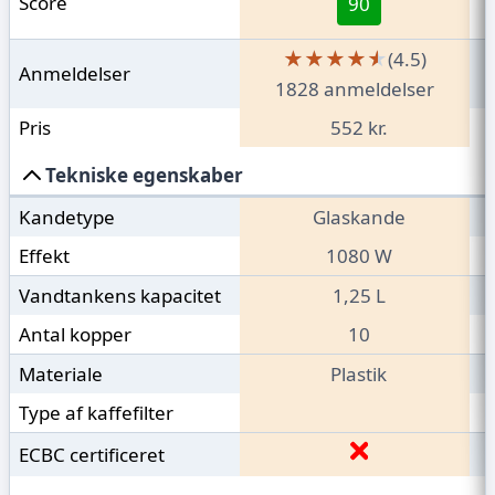
Score
90
★★★★★
★★★★★
(4.5)
Anmeldelser
1828 anmeldelser
Pris
552 kr.
Tekniske egenskaber
Kandetype
Glaskande
Effekt
1080 W
Vandtankens kapacitet
1,25 L
Antal kopper
10
Materiale
Plastik
Type af kaffefilter
ECBC certificeret