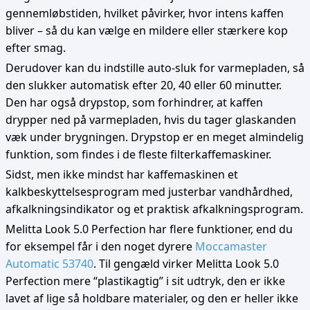
gennemløbstiden, hvilket påvirker, hvor intens kaffen
bliver – så du kan vælge en mildere eller stærkere kop
efter smag.
Derudover kan du indstille auto-sluk for varmepladen, så
den slukker automatisk efter 20, 40 eller 60 minutter.
Den har også drypstop, som forhindrer, at kaffen
drypper ned på varmepladen, hvis du tager glaskanden
væk under brygningen. Drypstop er en meget almindelig
funktion, som findes i de fleste filterkaffemaskiner.
Sidst, men ikke mindst har kaffemaskinen et
kalkbeskyttelsesprogram med justerbar vandhårdhed,
afkalkningsindikator og et praktisk afkalkningsprogram.
Melitta Look 5.0 Perfection har flere funktioner, end du
for eksempel får i den noget dyrere
Moccamaster
Automatic 53740
. Til gengæld virker Melitta Look 5.0
Perfection mere “plastikagtig” i sit udtryk, den er ikke
lavet af lige så holdbare materialer, og den er heller ikke