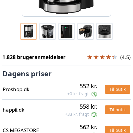
★★★★★
★★★★★
1.828 brugeranmeldelser
(4,5)
Dagens priser
552 kr.
Proshop.dk
Til butik
+0 kr. fragt
558 kr.
happii.dk
Til butik
+33 kr. fragt
562 kr.
CS MEGASTORE
Til butik