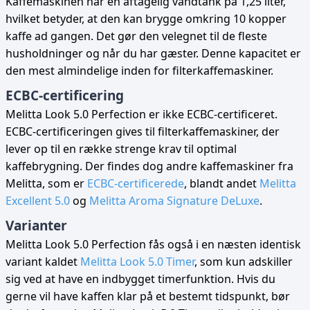
Kaffemaskinen har en aftagelig vandtank på 1,25 liter,
hvilket betyder, at den kan brygge omkring 10 kopper
kaffe ad gangen. Det gør den velegnet til de fleste
husholdninger og når du har gæster. Denne kapacitet er
den mest almindelige inden for filterkaffemaskiner.
ECBC-certificering
Melitta Look 5.0 Perfection er ikke ECBC-certificeret.
ECBC-certificeringen gives til filterkaffemaskiner, der
lever op til en række strenge krav til optimal
kaffebrygning. Der findes dog andre kaffemaskiner fra
Melitta, som er
ECBC-certificerede
, blandt andet
Melitta
Excellent 5.0
og
Melitta Aroma Signature DeLuxe
.
Varianter
Melitta Look 5.0 Perfection fås også i en næsten identisk
variant kaldet
Melitta Look 5.0 Timer
, som kun adskiller
sig ved at have en indbygget timerfunktion. Hvis du
gerne vil have kaffen klar på et bestemt tidspunkt, bør