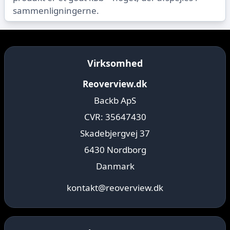
sammenligningerne.
Virksomhed
Reoverview.dk
Backb ApS
CVR: 35647430
Skadebjergvej 37
6430 Nordborg
Danmark
kontakt@reoverview.dk