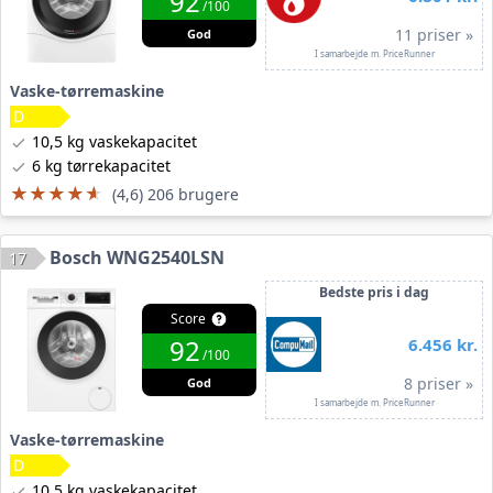
92
/100
11 priser »
God
I samarbejde m. PriceRunner
Vaske-tørremaskine
10,5 kg vaskekapacitet
6 kg tørrekapacitet
★★★★★
★★★★★
(4,6) 206 brugere
Bosch WNG2540LSN
17
Bedste pris i dag
Score
92
6.456 kr.
/100
8 priser »
God
I samarbejde m. PriceRunner
Vaske-tørremaskine
10,5 kg vaskekapacitet