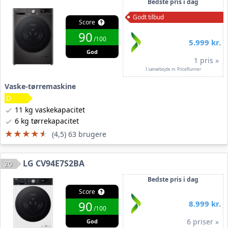
Bedste pris i dag
Godt tilbud
Score
90
/100
5.999 kr.
God
1 pris »
I samarbejde m. PriceRunner
Vaske-tørremaskine
11 kg vaskekapacitet
6 kg tørrekapacitet
★★★★★
★★★★★
(4,5) 63 brugere
LG CV94E7S2BA
20
Bedste pris i dag
Score
90
8.999 kr.
/100
6 priser »
God