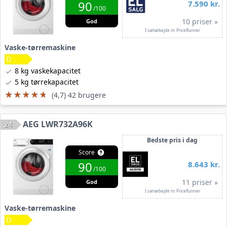
90
7.590 kr.
/100
10 priser »
God
I samarbejde m. PriceRunner
Vaske-tørremaskine
8 kg vaskekapacitet
5 kg tørrekapacitet
★★★★★
★★★★★
(4,7) 42 brugere
AEG LWR732A96K
24
Bedste pris i dag
Score
90
8.643 kr.
/100
11 priser »
God
I samarbejde m. PriceRunner
Vaske-tørremaskine