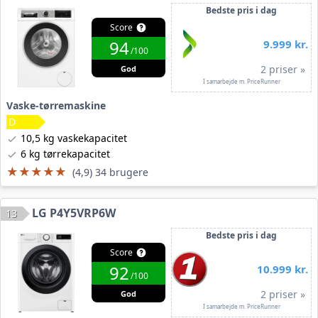
Bedste pris i dag
Score
94
9.999 kr.
/100
2 priser »
God
I samarbejde m. PriceRunner
Vaske-tørremaskine
10,5 kg vaskekapacitet
6 kg tørrekapacitet
★★★★★
★★★★★
(4,9) 34 brugere
LG P4Y5VRP6W
13
Bedste pris i dag
Score
92
10.999 kr.
/100
2 priser »
God
I samarbejde m. PriceRunner