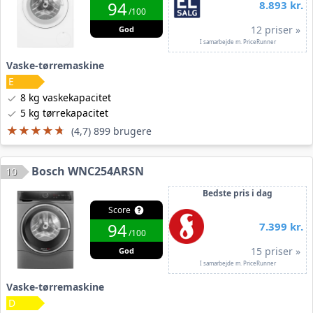
94
8.893 kr.
/100
12 priser »
God
I samarbejde m. PriceRunner
Vaske-tørremaskine
8 kg vaskekapacitet
5 kg tørrekapacitet
★★★★★
★★★★★
(4,7) 899 brugere
Bosch WNC254ARSN
10
Bedste pris i dag
Score
94
7.399 kr.
/100
15 priser »
God
I samarbejde m. PriceRunner
Vaske-tørremaskine