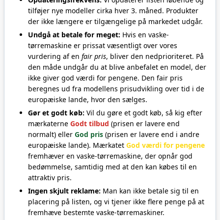
tilføjer nye modeller cirka hver 3. måned. Produkter
der ikke længere er tilgængelige på markedet udgår.
Undgå at betale for meget:
Hvis en vaske-
tørremaskine er prissat væsentligt over vores
vurdering af en
fair pris
, bliver den nedprioriteret. På
den måde undgår du at blive anbefalet en model, der
ikke giver god værdi for pengene. Den fair pris
beregnes ud fra modellens prisudvikling over tid i de
europæiske lande, hvor den sælges.
Gør et godt køb:
Vil du gøre et godt køb, så kig efter
mærkaterne
Godt tilbud
(prisen er lavere end
normalt) eller
God pris
(prisen er lavere end i andre
europæiske lande). Mærkatet
God værdi for pengene
fremhæver en vaske-tørremaskine, der opnår god
bedømmelse, samtidig med at den kan købes til en
attraktiv pris.
Ingen skjult reklame:
Man kan ikke betale sig til en
placering på listen, og vi tjener ikke flere penge på at
fremhæve bestemte vaske-tørremaskiner.