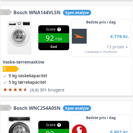
15
Bosch WNA144VLSN
Egen analyse
Bedste pris i dag
Score
92
4.776 kr.
/100
13 priser »
God
I samarbejde m. PriceRunner
Vaske-tørremaskine
9 kg vaskekapacitet
5 kg tørrekapacitet
★★★★★
★★★★★
(4,6) 301 brugere
16
Bosch WNC254A0SN
Egen analyse
Bedste pris i dag
Score
6.801 kr.