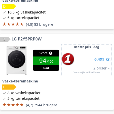
Vaske-tørremaskine
10,5 kg vaskekapacitet
6 kg tørrekapacitet
★★★★★
★★★★★
(4,8) 83 brugere
LG P2Y5PRP0W
3
Bedste pris i dag
Score
94
6.499 kr.
/100
2 priser »
God
I samarbejde m. PriceRunner
Vaske-tørremaskine
8 kg vaskekapacitet
5 kg tørrekapacitet
★★★★★
★★★★★
(4,7) 2944 brugere