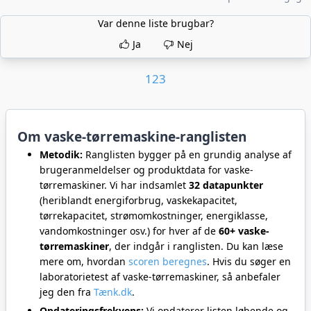
Var denne liste brugbar?
Ja
Nej
1
2
3
Om vaske-tørremaskine-ranglisten
Metodik:
Ranglisten bygger på en grundig analyse af
brugeranmeldelser og produktdata for vaske-
tørremaskiner. Vi har indsamlet
32 datapunkter
(heriblandt energiforbrug, vaskekapacitet,
tørrekapacitet, strømomkostninger, energiklasse,
vandomkostninger osv.) for hver af de
60+ vaske-
tørremaskiner
, der indgår i ranglisten. Du kan læse
mere om, hvordan
scoren beregnes
. Hvis du søger en
laboratorietest af vaske-tørremaskiner, så anbefaler
jeg den fra
Tænk.dk
.
Opdateringsfrekvens:
Vi opdaterer listen løbende og