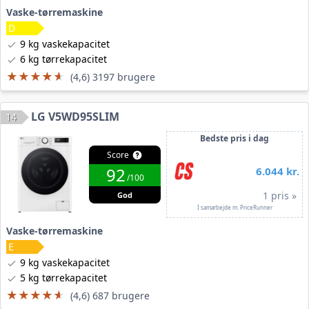
Vaske-tørremaskine
9 kg vaskekapacitet
6 kg tørrekapacitet
★★★★★
★★★★★
(4,6) 3197 brugere
LG V5WD95SLIM
14
Bedste pris i dag
Score
92
6.044 kr.
/100
1 pris »
God
I samarbejde m. PriceRunner
Vaske-tørremaskine
9 kg vaskekapacitet
5 kg tørrekapacitet
★★★★★
★★★★★
(4,6) 687 brugere