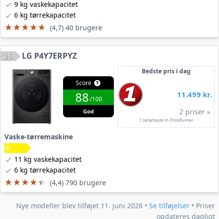
9 kg vaskekapacitet
6 kg tørrekapacitet
★★★★★
★★★★★
(4,7) 40 brugere
LG P4Y7ERPYZ
25
Bedste pris i dag
Score
88
11.499 kr.
/100
2 priser »
God
I samarbejde m. PriceRunner
Vaske-tørremaskine
11 kg vaskekapacitet
6 kg tørrekapacitet
★★★★★
★★★★★
(4,4) 790 brugere
Nye modeller blev tilføjet 11. juni 2026 •
Se tilføjelser
• Priser
opdateres dagligt