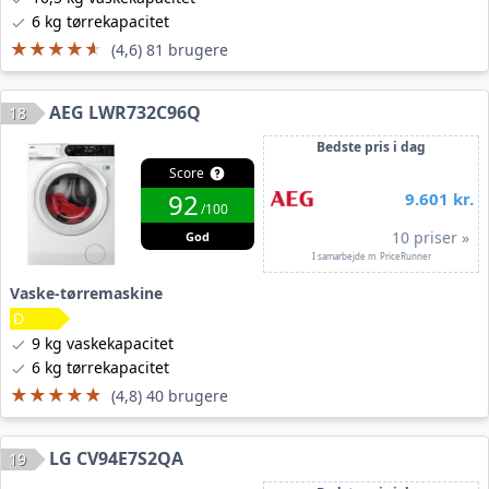
6 kg tørrekapacitet
★★★★★
★★★★★
(4,6) 81 brugere
AEG LWR732C96Q
18
Bedste pris i dag
Score
92
9.601 kr.
/100
10 priser »
God
I samarbejde m. PriceRunner
Vaske-tørremaskine
9 kg vaskekapacitet
6 kg tørrekapacitet
★★★★★
★★★★★
(4,8) 40 brugere
LG CV94E7S2QA
19