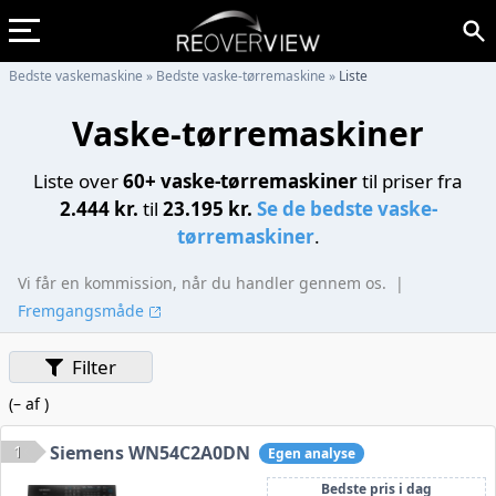
Bedste vaskemaskine
»
Bedste vaske-tørremaskine
»
Liste
Vaske-tørremaskiner
Liste over
60+ vaske-tørremaskiner
til priser fra
2.444 kr.
til
23.195 kr.
Se de bedste vaske-
tørremaskiner
.
Vi får en kommission, når du handler gennem os.
|
Fremgangsmåde
Filter
(
–
af
)
1
Siemens WN54C2A0DN
Egen analyse
Bedste pris i dag