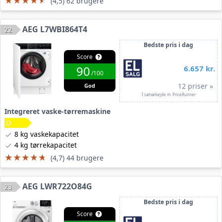
★★★★★
★★★★★
(4,5) 62 brugere
AEG L7WBI864T4
22
Bedste pris i dag
Score
90
6.657 kr.
/100
12 priser »
God
I samarbejde m. PriceRunner
Integreret vaske-tørremaskine
8 kg vaskekapacitet
4 kg tørrekapacitet
★★★★★
★★★★★
(4,7) 44 brugere
AEG LWR722O84G
23
Bedste pris i dag
Score