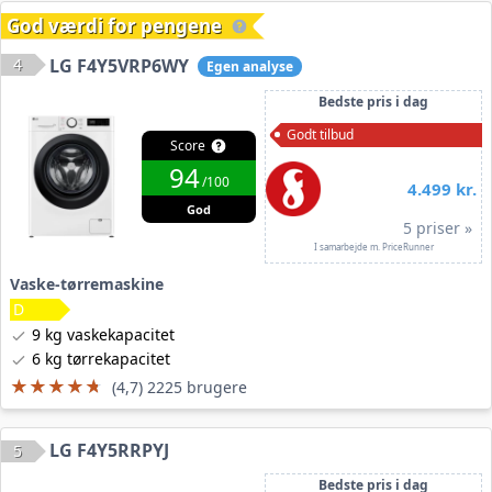
God værdi for pengene
4
LG F4Y5VRP6WY
Egen analyse
Bedste pris i dag
Godt tilbud
Score
94
/100
4.499 kr.
God
5 priser »
I samarbejde m. PriceRunner
Vaske-tørremaskine
9 kg vaskekapacitet
6 kg tørrekapacitet
★★★★★
★★★★★
(4,7) 2225 brugere
LG F4Y5RRPYJ
5
Bedste pris i dag