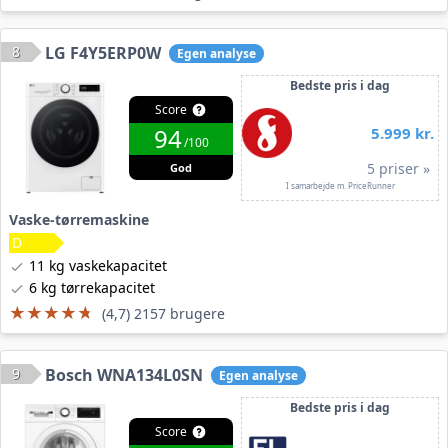
8
LG F4Y5ERP0W
Egen analyse
Bedste pris i dag
Score
94
5.999 kr.
/100
5 priser »
God
I samarbejde m. PriceRunner
Vaske-tørremaskine
11 kg vaskekapacitet
6 kg tørrekapacitet
★★★★★
★★★★★
(4,7) 2157 brugere
9
Bosch WNA134L0SN
Egen analyse
Bedste pris i dag
Score