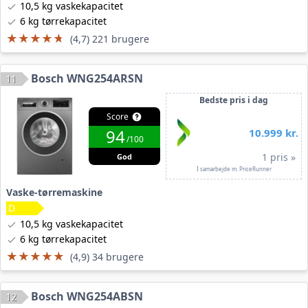
10,5 kg vaskekapacitet
6 kg tørrekapacitet
★★★★★
★★★★★
(4,7) 221 brugere
Bosch WNG254ARSN
11
Bedste pris i dag
Score
94
10.999 kr.
/100
1 pris »
God
I samarbejde m. PriceRunner
Vaske-tørremaskine
10,5 kg vaskekapacitet
6 kg tørrekapacitet
★★★★★
★★★★★
(4,9) 34 brugere
Bosch WNG254ABSN
12