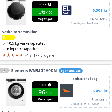
Score
96
6.501 kr.
/100
14 priser »
Meget god
I samarbejde m. PriceRunner
Vaske-tørremaskine
10,5 kg vaskekapacitet
6 kg tørrekapacitet
★★★★★
★★★★★
(4,8) 177 brugere
2
Siemens WN54G2A0DN
Egen analyse
Bedste pris i dag
Score
96
6.498 kr.
/100
8 priser »
Meget god
I samarbejde m. PriceRunner