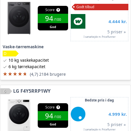
Godt tilbud
Score
94
/100
4.444 kr.
God
5 priser »
I samarbejde m. PriceRunner
Vaske-tørremaskine
10 kg vaskekapacitet
6 kg tørrekapacitet
★★★★★
★★★★★
(4,7) 2184 brugere
LG F4Y5RRP1WY
6
Bedste pris i dag
Score
94
4.999 kr.
/100
5 priser »
God
I samarbejde m. PriceRunner