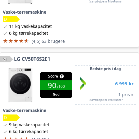
I samarbejde m. PriceRunner
Vaske-tørremaskine
11 kg vaskekapacitet
6 kg tørrekapacitet
★★★★★
★★★★★
(4,5) 63 brugere
LG CV50T6S2E1
21
Bedste pris i dag
Score
90
6.999 kr.
/100
1 pris »
God
I samarbejde m. PriceRunner
Vaske-tørremaskine
9 kg vaskekapacitet
6 kg tørrekapacitet