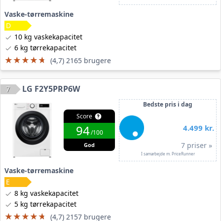
Vaske-tørremaskine
10 kg vaskekapacitet
6 kg tørrekapacitet
★★★★★
★★★★★
(4,7) 2165 brugere
LG F2Y5PRP6W
7
Bedste pris i dag
Score
94
4.499 kr.
/100
7 priser »
God
I samarbejde m. PriceRunner
Vaske-tørremaskine
8 kg vaskekapacitet
5 kg tørrekapacitet
★★★★★
★★★★★
(4,7) 2157 brugere