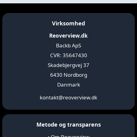
Virksomhed
Reoverview.dk
Backb ApS
CVR: 35647430
Skadebjergvej 37
6430 Nordborg
Danmark
kontakt@reoverview.dk
Metode og transparens
• Om Reoverview