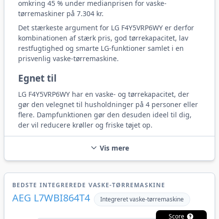
omkring 45 % under medianprisen for vaske-
tørremaskiner på 7.304 kr.
Det stærkeste argument for LG F4Y5VRP6WY er derfor
kombinationen af stærk pris, god tørrekapacitet, lav
restfugtighed og smarte LG-funktioner samlet i en
prisvenlig vaske-tørremaskine.
Egnet til
LG F4Y5VRP6WY har en vaske- og tørrekapacitet, der
gør den velegnet til husholdninger på 4 personer eller
flere. Dampfunktionen gør den desuden ideel til dig,
der vil reducere krøller og friske tøjet op.
Vis mere
BEDSTE INTEGREREDE VASKE-TØRREMASKINE
AEG L7WBI864T4
Integreret vaske-tørremaskine
Score