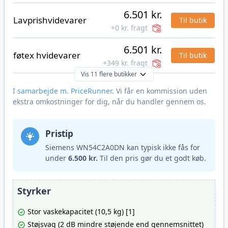
6.501 kr.
Lavprishvidevarer
Til butik
+0 kr. fragt
6.501 kr.
føtex hvidevarer
Til butik
+349 kr. fragt
Vis 11 flere butikker
I samarbejde m. PriceRunner
. Vi får en kommission uden
ekstra omkostninger for dig, når du handler gennem os.
Pristip
Siemens WN54C2A0DN kan typisk ikke fås for
under
6.500 kr.
Til den pris gør du et godt køb.
Styrker
Stor vaskekapacitet (10,5 kg) [1]
Støjsvag (2 dB mindre støjende end gennemsnittet)