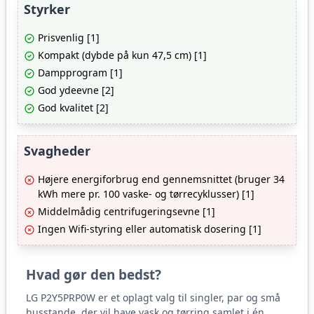
Styrker
Prisvenlig [1]
Kompakt (dybde på kun 47,5 cm) [1]
Dampprogram [1]
God ydeevne [2]
God kvalitet [2]
Svagheder
Højere energiforbrug end gennemsnittet (bruger 34
kWh mere pr. 100 vaske- og tørrecyklusser) [1]
Middelmådig centrifugeringsevne [1]
Ingen Wifi-styring eller automatisk dosering [1]
Hvad gør den bedst?
LG P2Y5PRP0W er et oplagt valg til singler, par og små
husstande, der vil have vask og tørring samlet i én