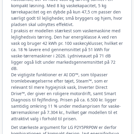
kompakt løsning. Med 8 kg vaskekapacitet, 5 kg
tørrekapacitet og en dybde på kun 47,5 cm passer den
særligt godt til lejligheder, små bryggers og hjem, hvor
pladsen skal udnyttes effektivt.
I praksis er modellen stærkest som vaskemaskine med
lejlighedsvis tørring. Den har energiklasse A ved ren
vask og bruger 42 kWh pr. 100 vaskecyklusser, hvilket er
ca. 18 % lavere end gennemsnittet på 51 kWh for
vaske-tørremaskiner i 2026. Lydniveauet på 71 dB
ligger også lidt under markedsgennemsnittet på 72
dB.
De vigtigste funktioner er AI DD™, som tilpasser
tromlebevægelserne efter tøjet, Steam™, som er
relevant til mere hygiejnisk vask, Inverter Direct
Drive™, der giver en roligere motordrift, samt Smart
Diagnosis til fejlfinding. Prisen på ca. 6.500 kr. ligger
samtidig omkring 11 % under medianprisen for vaske-
tørremaskiner på 7.304 kr., hvilket gør modellen til et
attraktivt valg i forhold til prisen.
Det stærkeste argument for LG P2Y5PRP0W er derfor
kombinationen af kompakt design, lavt energiforbrug