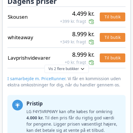
Dagens priser
4.499 kr.
Skousen
Til butik
+399 kr. fragt
8.999 kr.
whiteaway
Til butik
+349 kr. fragt
8.999 kr.
Lavprishvidevarer
Til butik
+0 kr. fragt
Vis 2 flere butikker
I samarbejde m. PriceRunner
. Vi får en kommission uden
ekstra omkostninger for dig, når du handler gennem os.
Pristip
LG F4Y5VRP6WY kan ofte købes for omkring
4.000 kr.
Til den pris får du rigtig god værdi
for pengene. Ligger prisen væsentligt højere,
kan det betale sig at vente på et tilbud.