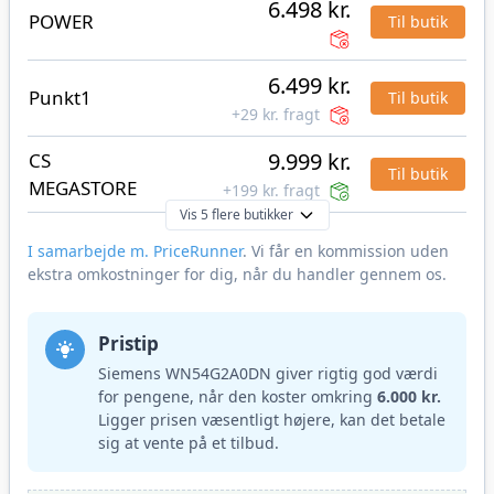
6.498 kr.
POWER
Til butik
6.499 kr.
Punkt1
Til butik
+29 kr. fragt
9.999 kr.
CS
Til butik
MEGASTORE
+199 kr. fragt
Vis 5 flere butikker
I samarbejde m. PriceRunner
. Vi får en kommission uden
ekstra omkostninger for dig, når du handler gennem os.
Pristip
Siemens WN54G2A0DN giver rigtig god værdi
for pengene, når den koster omkring
6.000 kr.
Ligger prisen væsentligt højere, kan det betale
sig at vente på et tilbud.