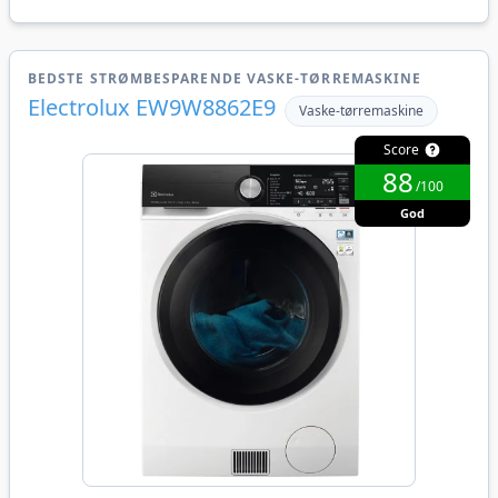
BEDSTE STRØMBESPARENDE VASKE-TØRREMASKINE
Electrolux EW9W8862E9
Vaske-tørremaskine
Score
88
/100
God