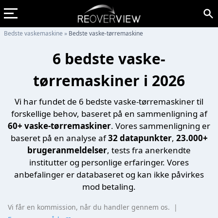
Bedste vaskemaskine
»
Bedste vaske-tørremaskine
6 bedste vaske-
tørremaskiner i 2026
Vi har fundet de 6 bedste vaske-tørremaskiner til
forskellige behov, baseret på en sammenligning af
60+ vaske-tørremaskiner
. Vores sammenligning er
baseret på en analyse af
32 datapunkter
,
23.000+
brugeranmeldelser
, tests fra anerkendte
institutter og personlige erfaringer. Vores
anbefalinger er databaseret og kan ikke påvirkes
mod betaling.
Vi får en kommission, når du handler gennem os.
|