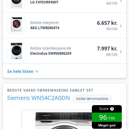
LG F4Y5VRP6WY
94/100
6.657 kr.
Bedste integreret
›
AEG L7WBI864T4
90/100
7.997 kr.
Bedste strømbesparende
›
Electrolux EW9W8862E9
88/100
Se hele listen
BEDSTE VASKE-TØRREMASKINE SAMLET SET
Siemens WN54C2A0DN
Vaske-tørremaskine
Score
96
/100
Meget god