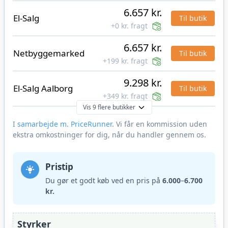
6.657 kr.
El-Salg
Til butik
+0 kr. fragt
6.657 kr.
Netbyggemarked
Til butik
+199 kr. fragt
9.298 kr.
El-Salg Aalborg
Til butik
+349 kr. fragt
Vis 9 flere butikker
I samarbejde m. PriceRunner
. Vi får en kommission uden
ekstra omkostninger for dig, når du handler gennem os.
Pristip
Du gør et godt køb ved en pris på
6.000
–
6.700
kr.
Styrker