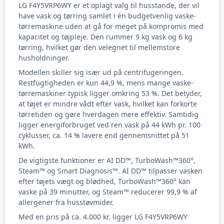
LG F4Y5VRP6WY er et oplagt valg til husstande, der vil
have vask og tørring samlet i én budgetvenlig vaske-
tørremaskine uden at gå for meget på kompromis med
kapacitet og tøjpleje. Den rummer 9 kg vask og 6 kg
tørring, hvilket gør den velegnet til mellemstore
husholdninger.
Modellen skiller sig især ud på centrifugeringen.
Restfugtigheden er kun 44,9 %, mens mange vaske-
tørremaskiner typisk ligger omkring 53 %. Det betyder,
at tøjet er mindre vådt efter vask, hvilket kan forkorte
tørretiden og gøre hverdagen mere effektiv. Samtidig
ligger energiforbruget ved ren vask på 44 kWh pr. 100
cyklusser, ca. 14 % lavere end gennemsnittet på 51
kWh.
De vigtigste funktioner er AI DD™, TurboWash™360°,
Steam™ og Smart Diagnosis™. AI DD™ tilpasser vasken
efter tøjets vægt og blødhed, TurboWash™360° kan
vaske på 39 minutter, og Steam™ reducerer 99,9 % af
allergener fra husstøvmider.
Med en pris på ca. 4.000 kr. ligger LG F4Y5VRP6WY