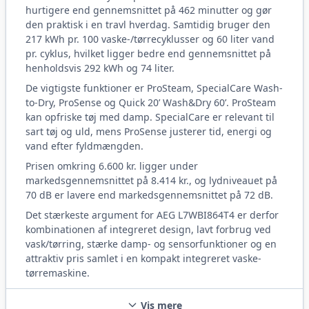
hurtigere end gennemsnittet på 462 minutter og gør
den praktisk i en travl hverdag. Samtidig bruger den
217 kWh pr. 100 vaske-/tørrecyklusser og 60 liter vand
pr. cyklus, hvilket ligger bedre end gennemsnittet på
henholdsvis 292 kWh og 74 liter.
De vigtigste funktioner er ProSteam, SpecialCare Wash-
to-Dry, ProSense og Quick 20’ Wash&Dry 60’. ProSteam
kan opfriske tøj med damp. SpecialCare er relevant til
sart tøj og uld, mens ProSense justerer tid, energi og
vand efter fyldmængden.
Prisen omkring 6.600 kr. ligger under
markedsgennemsnittet på 8.414 kr., og lydniveauet på
70 dB er lavere end markedsgennemsnittet på 72 dB.
Det stærkeste argument for AEG L7WBI864T4 er derfor
kombinationen af integreret design, lavt forbrug ved
vask/tørring, stærke damp- og sensorfunktioner og en
attraktiv pris samlet i en kompakt integreret vaske-
tørremaskine.
Vis mere