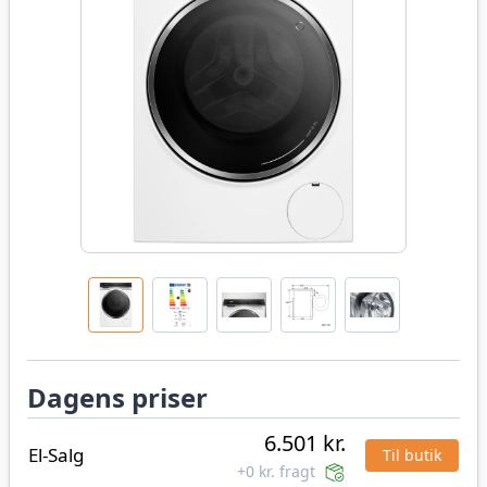
Dagens priser
6.501 kr.
El-Salg
Til butik
+0 kr. fragt