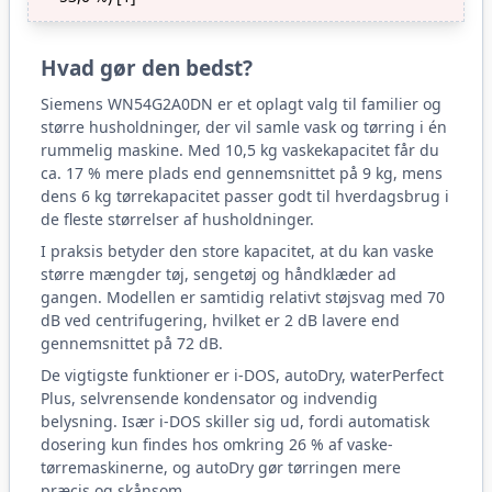
Hvad gør den bedst?
Siemens WN54G2A0DN er et oplagt valg til familier og
større husholdninger, der vil samle vask og tørring i én
rummelig maskine. Med 10,5 kg vaskekapacitet får du
ca. 17 % mere plads end gennemsnittet på 9 kg, mens
dens 6 kg tørrekapacitet passer godt til hverdagsbrug i
de fleste størrelser af husholdninger.
I praksis betyder den store kapacitet, at du kan vaske
større mængder tøj, sengetøj og håndklæder ad
gangen. Modellen er samtidig relativt støjsvag med 70
dB ved centrifugering, hvilket er 2 dB lavere end
gennemsnittet på 72 dB.
De vigtigste funktioner er i-DOS, autoDry, waterPerfect
Plus, selvrensende kondensator og indvendig
belysning. Især i-DOS skiller sig ud, fordi automatisk
dosering kun findes hos omkring 26 % af vaske-
tørremaskinerne, og autoDry gør tørringen mere
præcis og skånsom.