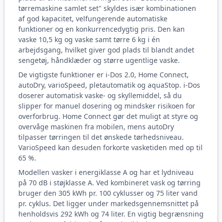
tørremaskine samlet set" skyldes især kombinationen
af god kapacitet, velfungerende automatiske
funktioner og en konkurrencedygtig pris. Den kan
vaske 10,5 kg og vaske samt tørre 6 kg i én
arbejdsgang, hvilket giver god plads til blandt andet
sengetøj, håndklæder og større ugentlige vaske.
De vigtigste funktioner er i-Dos 2.0, Home Connect,
autoDry, varioSpeed, pletautomatik og aquaStop. i-Dos
doserer automatisk vaske- og skyllemiddel, så du
slipper for manuel dosering og mindsker risikoen for
overforbrug. Home Connect gør det muligt at styre og
overvåge maskinen fra mobilen, mens autoDry
tilpasser tørringen til det ønskede tørhedsniveau.
VarioSpeed kan desuden forkorte vasketiden med op til
65 %.
Modellen vasker i energiklasse A og har et lydniveau
på 70 dB i støjklasse A. Ved kombineret vask og tørring
bruger den 305 kWh pr. 100 cyklusser og 75 liter vand
pr. cyklus. Det ligger under markedsgennemsnittet på
henholdsvis 292 kWh og 74 liter. En vigtig begrænsning