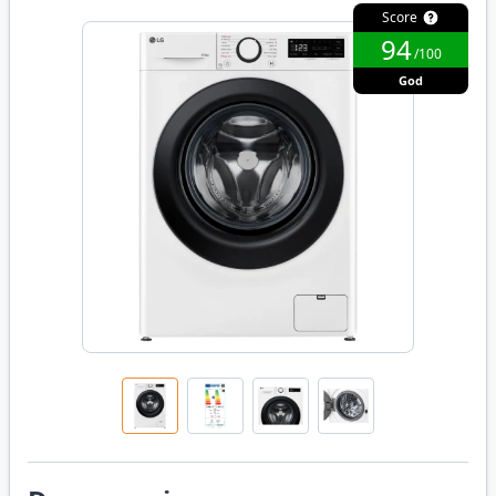
Score
94
/100
God