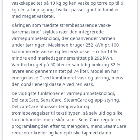
vaskekapacitet på 10 kg og kan vaske og tørre op til 6
kg i én arbejdsgang, hvilket passer godt til familier
med meget vasketøj.
Kåringen som "Bedste strømbesparende vaske-
tørremaskine" skyldes især den integrerede
varmepumpeteknologi, der genanvender varmen
under tørringen. Maskinen bruger 252 kWh pr. 100
kombinerede vaske- og tørrecyklusser – cirka 14 %
mindre end markedsgennemsnittet på 292 kWh.
Vandforbruget på 50 liter er samtidig omkring 32 %
lavere end gennemsnittet på 74 liter. Modellen har
energiklasse C ved kombineret vask og tørring, mens
den opnår energiklasse A ved ren vask.
De vigtigste funktioner er varmepumpeteknologi,
DelicateCare, SensiCare, SteamCare og app-styring.
DelicateCare tilpasser temperatur og
tromlebevægelser til tekstiltypen, så selv uld og silke
kan behandles mere skånsomt. SensiCare regulerer
programlængden efter tøjmængden, mens SteamCare
reducerer krøller og kan opfriske tøj med damp.