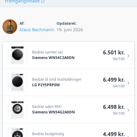
Fremgangsmåde
Af:
Opdateret:
Klaus Bachmann
19. juni 2026
6.501 kr.
Bedste samlet set
›
Siemens WN54C2A0DN
96/100
6.499 kr.
Bedste til små husholdninger
›
LG P2Y5PRP0W
94/100
6.498 kr.
Bedste uden WiFi
›
Siemens WN54G2A0DN
96/100
4.499 kr.
Bedste budgetvalg
›