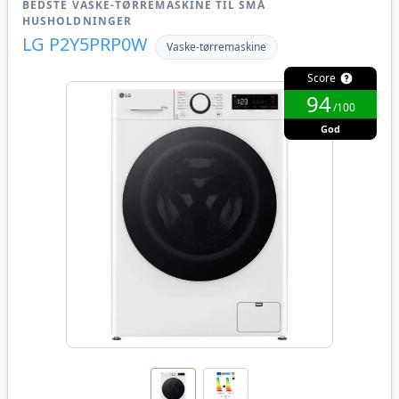
BEDSTE VASKE-TØRREMASKINE TIL SMÅ
HUSHOLDNINGER
LG P2Y5PRP0W
Vaske-tørremaskine
Score
94
/100
God