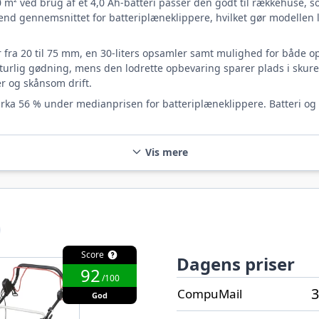
70 m² ved brug af et 4,0 Ah-batteri passer den godt til rækkehuse
nd gennemsnittet for batteriplæneklippere, hvilket gør modellen l
r fra 20 til 75 mm, en 30-liters opsamler samt mulighed for både op
rlig gødning, mens den lodrette opbevaring sparer plads i skuret.
er og skånsom drift.
 cirka 56 % under medianprisen for batteriplæneklippere. Batteri og
Vis mere
Score
Dagens priser
92
/100
3
CompuMail
God