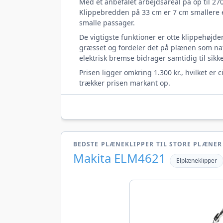
Med et anbefalet arbejdsareal på op til 2
Klippebredden på 33 cm er 7 cm smallere e
smalle passager.
De vigtigste funktioner er otte klippehøjde
græsset og fordeler det på plænen som natu
elektrisk bremse bidrager samtidig til sikk
Prisen ligger omkring 1.300 kr., hvilket er
trækker prisen markant op.
BEDSTE PLÆNEKLIPPER TIL STORE PLÆNER
Makita ELM4621
Elplæneklipper