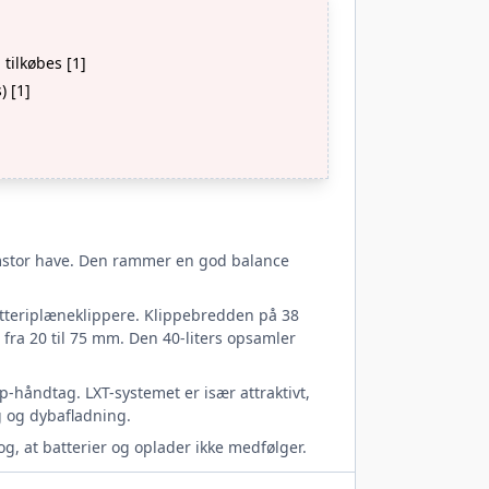
 tilkøbes [1]
) [1]
llemstor have. Den rammer en god balance
batteriplæneklippere. Klippebredden på 38
ra 20 til 75 mm. Den 40-liters opsamler
ip-håndtag. LXT-systemet er især attraktivt,
g og dybafladning.
, at batterier og oplader ikke medfølger.