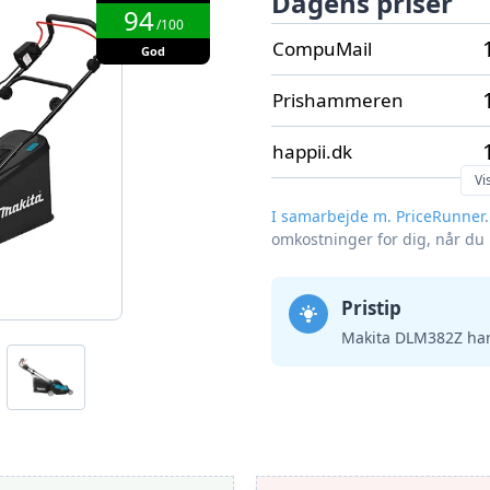
Dagens priser
94
/100
CompuMail
God
Prishammeren
happii.dk
Vi
I samarbejde m. PriceRunner
omkostninger for dig, når du
Pristip
Makita DLM382Z har