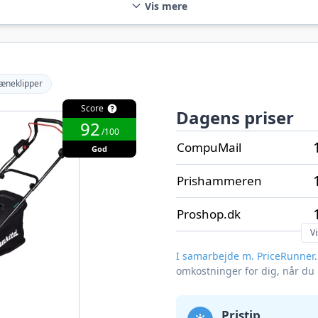
Vis mere
læneklipper
Score
Dagens priser
92
/100
CompuMail
God
Prishammeren
Proshop.dk
Vi
I samarbejde m. PriceRunner
omkostninger for dig, når du
Pristip