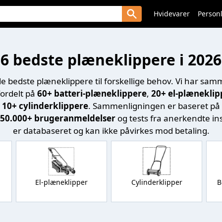
Hvidevarer
Personl
6 bedste plæneklippere i 2026
de bedste plæneklippere til forskellige behov. Vi har sa
fordelt på
60+ batteri-plæneklippere
,
20+ el-plæneklip
g
10+ cylinderklippere
. Sammenligningen er baseret på e
50.000+ brugeranmeldelser
og tests fra anerkendte ins
er databaseret og kan ikke påvirkes mod betaling.
El-plæneklipper
Cylinderklipper
B