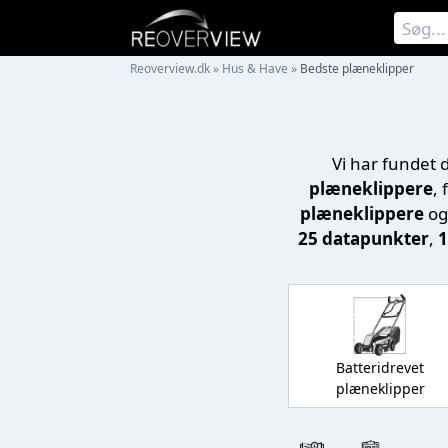
Reoverview.dk
»
Hus & Have
»
Bedste plæneklipper
Vi har fundet 
plæneklippere
, 
plæneklippere
o
25 datapunkter
,
1
Batteridrevet
plæneklipper