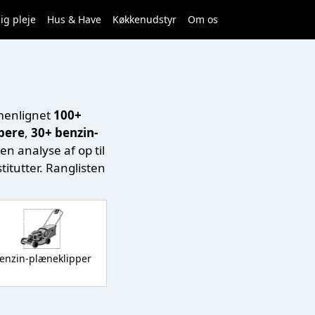
ig pleje
Hus & Have
Køkkenudstyr
Om os
mmenlignet
100+
pere
,
30+ benzin-
n analyse af op til
titutter. Ranglisten
enzin-plæneklipper