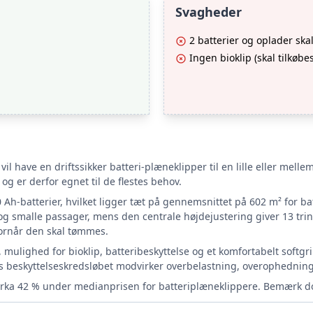
Svagheder
2 batterier og oplader skal
Ingen bioklip (skal tilkøbes
 vil have en driftssikker batteri-plæneklipper til en lille eller me
g er derfor egnet til de flestes behov.
0 Ah-batterier, hvilket ligger tæt på gennemsnittet på 602 m² for 
smalle passager, mens den centrale højdejustering giver 13 trin f
vornår den skal tømmes.
t, mulighed for bioklip, batteribeskyttelse og et komfortabelt softgr
ens beskyttelseskredsløbet modvirker overbelastning, overophednin
irka 42 % under medianprisen for batteriplæneklippere. Bemærk dog