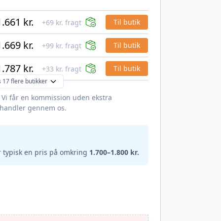
1.661 kr.
Til butik
+69 kr. fragt
1.669 kr.
Til butik
+99 kr. fragt
1.787 kr.
Til butik
+33 kr. fragt
s 17 flere butikker
. Vi får en kommission uden ekstra
 handler gennem os.
 typisk en pris på omkring
1.700–1.800 kr.