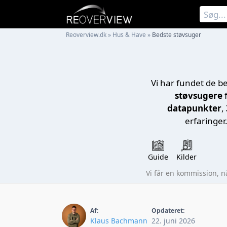
Reoverview.dk
»
Hus & Have
»
Bedste støvsuger
Vi har fundet de b
støvsugere
f
datapunkter
,
erfaringer
Guide
Kilder
Vi får en kommission, 
Af:
Opdateret:
Klaus Bachmann
22. juni 2026