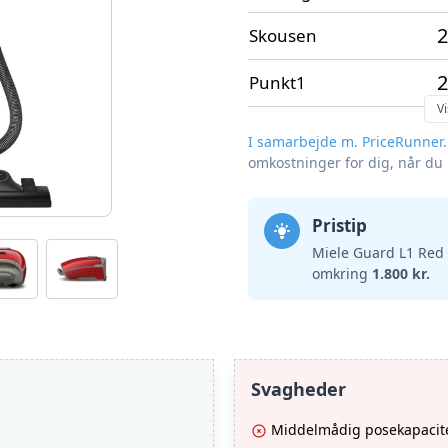
2
Skousen
2
Punkt1
Vi
I samarbejde m. PriceRunner
omkostninger for dig, når du
Pristip
Miele Guard L1 Red 
omkring
1.800 kr.
Svagheder
Middelmådig posekapacitet 