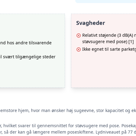
Svagheder
Relativt støjende (3 dB(A
støvsugere med pose) [1]
e end hos andre tilsvarende
Ikke egnet til sarte parketg
l svært tilgængelige steder
lemstore hjem, hvor man ønsker høj sugeevne, stor kapacitet og ekstr
 hvilket svarer til gennemsnittet for støvsugere med pose. Poseka
ter, så der kan gå længere mellem poseskiftene. Lydniveauet på 77