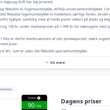
 støjsvag drift har høj prioritet.
 og fleksible XL-fugemundstykke, AllTeQ-universalmundstykket, Comfo
. Det fleksible fugemundstykke er modellens særlige fordel, da det
rtFit hjælper samtidig med at holde posen sikkert på plads og b
kring 100 kr. under medianprisen på 1.499 kr. for støvsugere med p
Flex er derfor kombinationen af stor posekapacitet, stærk sugesty
r med pose.
ard M1, som er uden det fleksible specialmundstykke.
Vis mere
med pose
Score
Dagens priser
90
/100