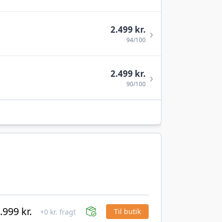
2.499 kr.
›
94/100
2.499 kr.
›
90/100
.999 kr.
Til butik
+0 kr. fragt