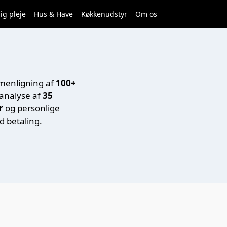
ig pleje
Hus & Have
Køkkenudstyr
Om os
mmenligning af
100+
analyse af
35
r
og personlige
d betaling.