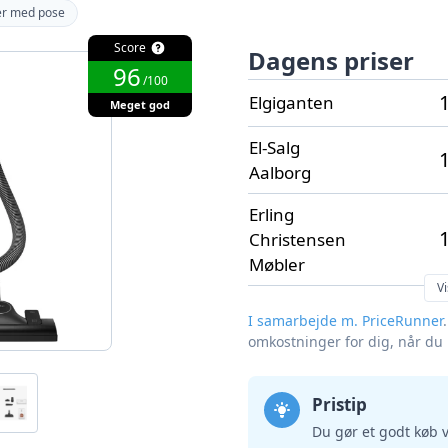
er med pose
Score
Dagens priser
96
/100
1
Elgiganten
Meget god
El-Salg
1
Aalborg
Erling
1
Christensen
Møbler
Vi
I samarbejde m. PriceRunner
omkostninger for dig, når du
Pristip
Du gør et godt køb