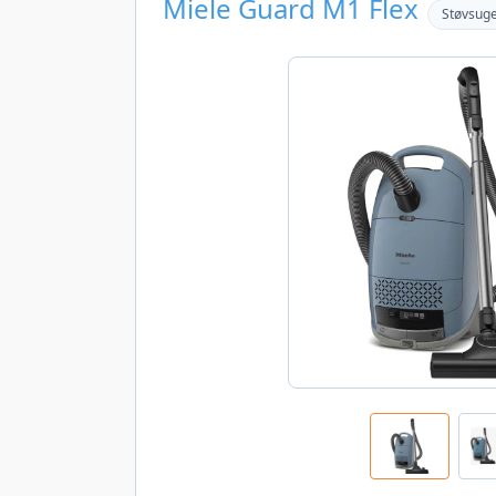
Miele Guard M1 Flex
Støvsug