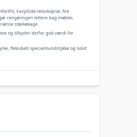
rtFit, EasySlide-teleskoprør, fire
 gør rengøringen lettere bag møbler,
egrænse støvlækage.
ose og tilbyder derfor god værdi for
rke, fleksibelt specialmundstykke og solid