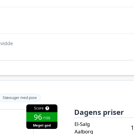
evidde
Støvsuger med pose
Score
Dagens priser
96
/100
El-Salg
Meget god
1
Aalborg